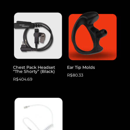
preço
preço
original
atual
era:
é:
R$150.00.
R$100.00.
Chest Pack Headset
Ear Tip Molds
“The Shorty” (Black)
R$
80.33
R$
404.69