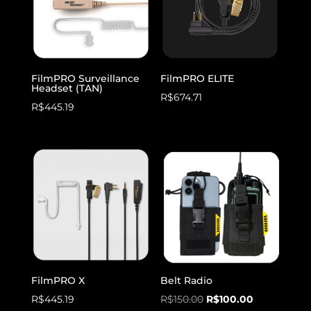
FilmPRO Surveillance
FilmPRO ELITE
Headset (TAN)
R$
674.71
R$
445.19
FilmPRO X
Belt Radio
O
O
R$
445.19
R$
150.00
R$
100.00